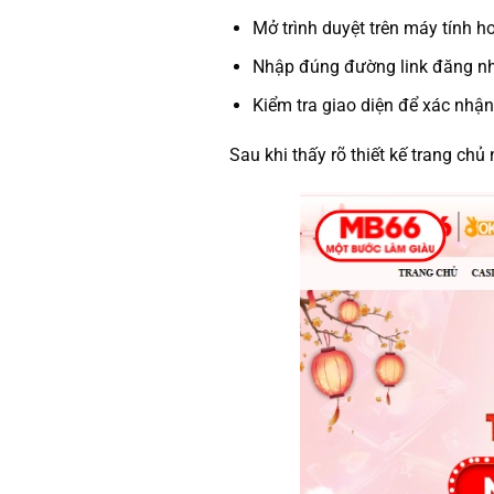
Mở trình duyệt trên máy tính ho
Nhập đúng đường link đăng nh
Kiểm tra giao diện để xác nhận
Sau khi thấy rõ thiết kế trang ch