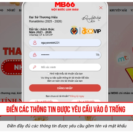
Điền đầy đủ các thông tin được yêu cầu gồm tên và mật khẩu