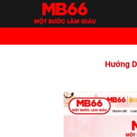
Chuyển
đến
nội
dung
Hướng D