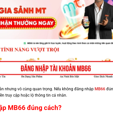
bản nhưng vô cùng quan trọng. Nếu không đăng nhập
MB66
đúng
ền truy cập hoặc lộ thông tin cá nhân.
hập MB66 đúng cách?