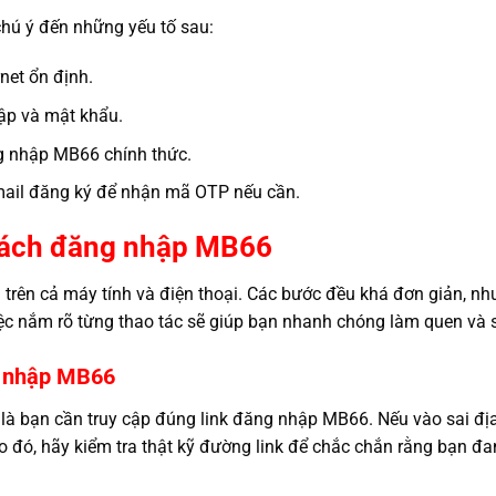
hú ý đến những yếu tố sau:
rnet ổn định.
ập và mật khẩu.
g nhập MB66 chính thức.
mail đăng ký để nhận mã OTP nếu cần.
 cách đăng nhập MB66
 trên cả máy tính và điện thoại. Các bước đều khá đơn giản, n
việc nắm rõ từng thao tác sẽ giúp bạn nhanh chóng làm quen và 
g nhập MB66
là bạn cần truy cập đúng link đăng nhập MB66. Nếu vào sai địa
o đó, hãy kiểm tra thật kỹ đường link để chắc chắn rằng bạn đ