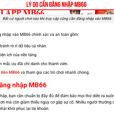
Bất cứ người chơi nào khi truy cập cũng cần đăng nhập vào MB66
ng nhập vào MB66 chính xác và an toàn gồm:
ránh rò rỉ dữ liệu cá nhân.
iện ích của nền tảng.
 mãi, ưu đãi chỉ dành cho thành viên.
 tiền MB66
và tham gia các trò chơi nhanh chóng,
 đăng nhập MB66
nhập, bạn cần chuẩn bị đầy đủ để đảm bảo mọi thứ diễn ra suôn 
hơn mà còn giảm thiểu nguy cơ gặp sự cố. Nhiều người thường 
hải khôi phục lại tài khoản.