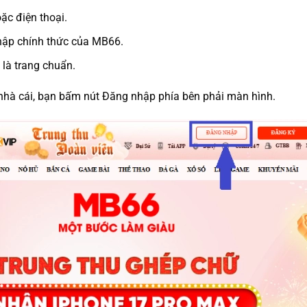
ặc điện thoại.
ập chính thức của MB66.
 là trang chuẩn.
ủ nhà cái, bạn bấm nút Đăng nhập phía bên phải màn hình.