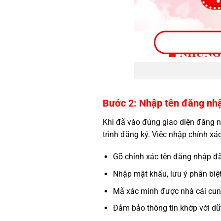
Bước 2: Nhập tên đăng nh
Khi đã vào đúng giao diện đăng nh
trình đăng ký. Việc nhập chính xá
Gõ chính xác tên đăng nhập đã
Nhập mật khẩu, lưu ý phân biệ
Mã xác minh được nhà cái cung
Đảm bảo thông tin khớp với dữ 