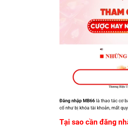
Đăng nhập MB66
là thao tác cơ 
cố như bị khóa tài khoản, mất quy
Tại sao cần đăng n